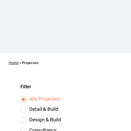
Home
>
Projecten
Ten
Filter
Brinke
Alle Projecten
Varsseveld
Detail & Build
Design & Build
Consultancy