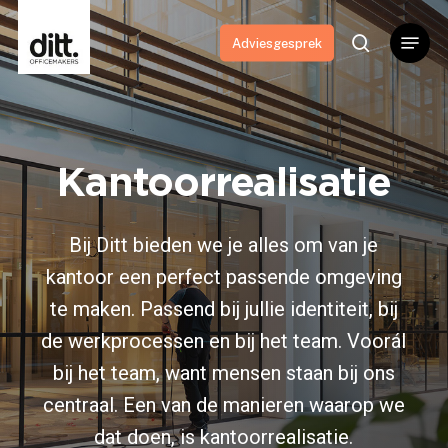
Skip
Menu
to
search
Adviesgesprek
main
content
Kantoorrealisatie
Bij Ditt bieden we je alles om van je
kantoor een perfect passende omgeving
te maken. Passend bij jullie identiteit, bij
de werkprocessen en bij het team. Voorál
bij het team, want mensen staan bij ons
centraal. Een van de manieren waarop we
dat doen, is kantoorrealisatie.