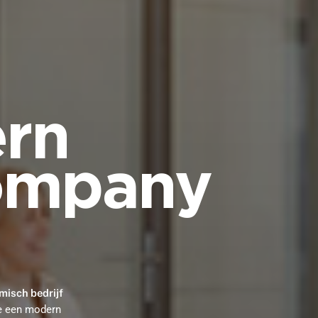
ern
ompany
misch bedrijf
e een modern