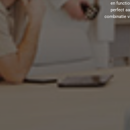
en functi
perfect aa
combinatie va