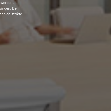
werp sluit
evingen. De
aan de strikte