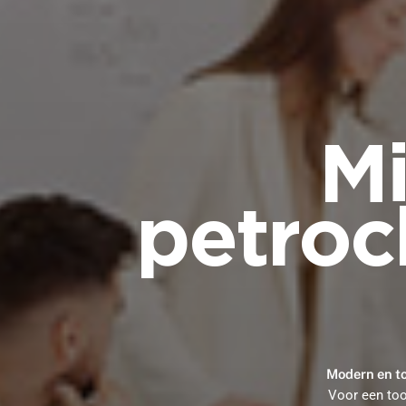
Mi
petro
Modern en to
Voor een to