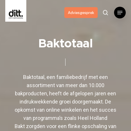
Skip
Menu
to
search
Adviesgesprek
main
content
Baktotaal
Baktotaal, een familiebedrijf met een
assortiment van meer dan 10.000
bakproducten, heeft de afgelopen jaren een
indrukwekkende groei doorgemaakt. De
opkomst van online winkelen en het succes
van programma’s zoals
Heel Holland
Bakt
zorgden voor een flinke opschaling van