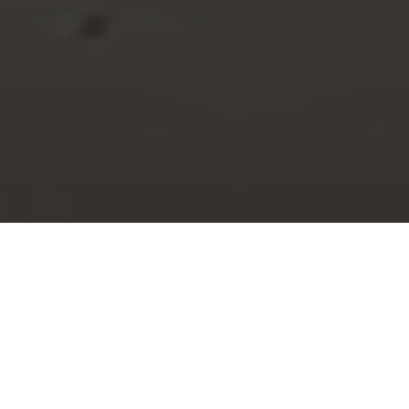
Home
>
Opgeleverd in 2024
>
Baktotaal