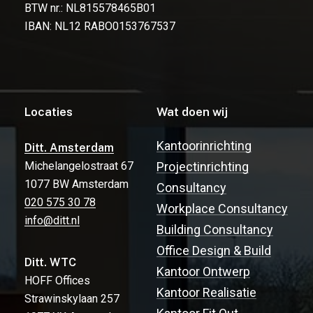
BTW nr.: NL815578465B01
IBAN: NL12 RABO0153767537
Locaties
Wat doen wij
Kantoorinrichting
Ditt. Amsterdam
Michelangelostraat 67
Projectinrichting
1077 BW Amsterdam
Consultancy
020 575 30 78
Workplace Consultancy
info@ditt.nl
Building Consultancy
Office Design & Build
Ditt. WTC
Kantoor Ontwerp
HOFF Offices
Kantoor Realisatie
Strawinskylaan 257