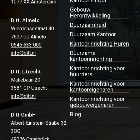
Kantoor Fit Out
1077 XX Amsterdam
Gebouw
Herontwikkeling
Ditt. Almelo
Duurzaamheid
Wierdensestraat 40
Duurzaam Kantoor
7607 GJ Almelo
Kantoorinrichting Huren
0546 633 000
Duurzame
info@ditt.nl
kantoorinrichting
Kantoorinrichting voor
Ditt. Utrecht
huurders
Maliebaan 20
Kantoorinrichting voor
3581 CP Utrecht
kantooreigenaren
info@ditt.nl
Kantoorinrichting voor
gebouweigenaren
Blog
Ditt GmbH
Albert-Einstein-Straße 32,
3OG
49076 Osnabrück