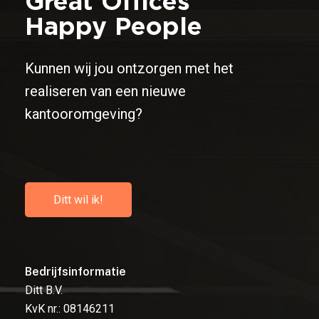
Great Offices
Happy People
Kunnen wij jou ontzorgen met het
realiseren van een nieuwe
kantooromgeving?
D
i
t
t
w
i
l
i
k
!
Bedrijfsinformatie
Ditt B.V.
KvK nr.: 08146211