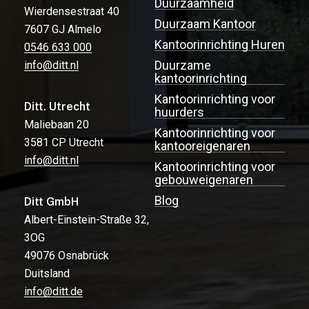
Duurzaamheid
Wierdensestraat 40
Duurzaam Kantoor
7607 GJ Almelo
Kantoorinrichting Huren
0546 633 000
Duurzame
info@ditt.nl
kantoorinrichting
Kantoorinrichting voor
Ditt. Utrecht
huurders
Maliebaan 20
Kantoorinrichting voor
3581 CP Utrecht
kantooreigenaren
info@ditt.nl
Kantoorinrichting voor
gebouweigenaren
Blog
Ditt GmbH
Albert-Einstein-Straße 32,
3OG
49076 Osnabrück
Duitsland
info@ditt.de