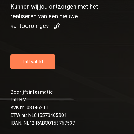
Kunnen wij jou ontzorgen met het
realiseren van een nieuwe
kantooromgeving?
D
i
t
t
w
i
l
i
k
!
Bedrijfsinformatie
Ditt B.V.
KvK nr.: 08146211
BTW nr.: NL815578465B01
IBAN: NL12 RABO0153767537