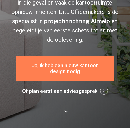
in die gevallen vaak de kantoorruimte
opnieuw inrichten. Ditt. Officemakers is dé
specialist in
projectinrichting Almelo
en
begeleidt je van eerste schets tot en met
de oplevering.
Ja, ik heb een nieuw kantoor
design nodig
Of plan eerst een adviesgesprek
Navigate to the next section