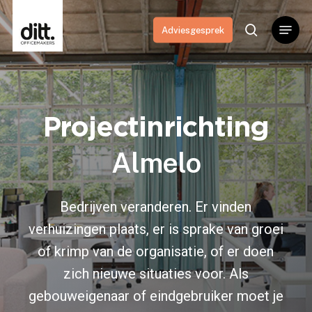
Skip
Menu
to
search
Adviesgesprek
main
content
Projectinrichting
Almelo
Bedrijven veranderen. Er vinden
verhuizingen plaats, er is sprake van groei
of krimp van de organisatie, of er doen
zich nieuwe situaties voor. Als
gebouweigenaar of eindgebruiker moet je