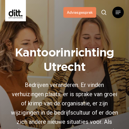
Skip
Menu
to
search
Adviesgesprek
main
content
Kantoorinrichting
Utrecht
Bedrijven veranderen. Er vinden
verhuizingen plaats, er is sprake van groei
of krimp van de organisatie, er zijn
wijzigingen in de bedrijfscultuur of er doen
zich andere nieuwe situaties voor. Als