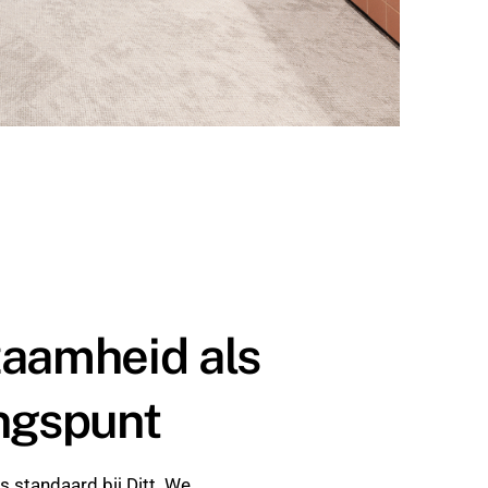
aamheid als
ngspunt
 standaard bij Ditt. We