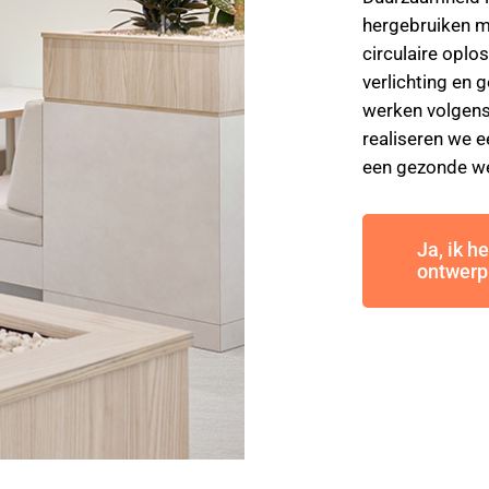
hergebruiken ma
circulaire oplo
verlichting en
werken volgens
realiseren we 
een gezonde w
Ja, ik h
ontwerp