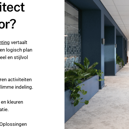
itect
or?
hting
vertaalt
en logisch plan
el en stijlvol
en activiteiten
slimme indeling.
 en kleuren
atie.
Oplossingen