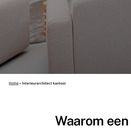
Home
>
Interieurarchitect kantoor
Waarom een