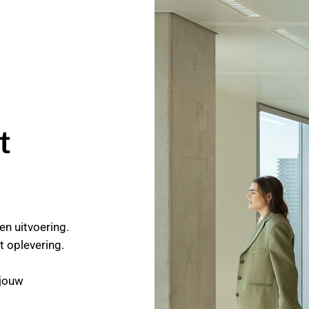
t
n uitvoering.
t oplevering.
 jouw