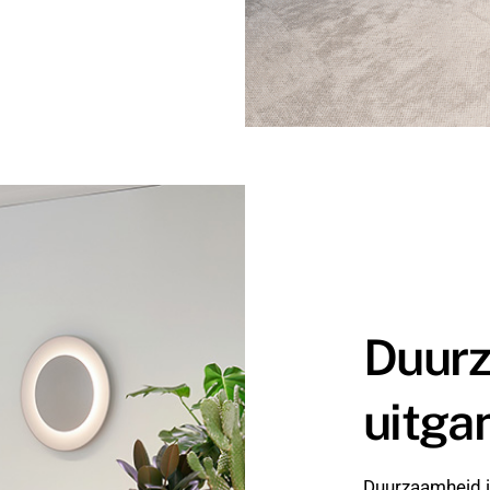
Duurz
uitga
Duurzaamheid is