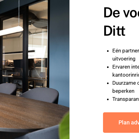
De vo
Ditt
Eén partner
uitvoering
Ervaren int
kantoorinri
Duurzame o
beperken
Transparan
Plan ad