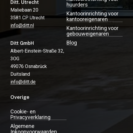
Ditt. Utrecht
huurders
Maliebaan 20
Kantoorinrichting voor
3581 CP Utrecht
kantooreigenaren
info@ditt.nl
Kantoorinrichting voor
gebouweigenaren
Blog
Ditt GmbH
Albert-Einstein-Straße 32,
3OG
49076 Osnabrück
Duitsland
info@ditt.de
Overige
Cookie- en
Privacyverklaring
Algemene
Inkoopvoorwaarden