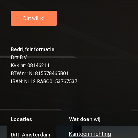
D
i
t
t
w
i
l
i
k
!
Bedrijfsinformatie
Ditt B.V.
KvK nr.: 08146211
BTW nr.: NL815578465B01
IBAN: NL12 RABO0153767537
Locaties
Wat doen wij
Kantoorinrichting
Ditt. Amsterdam