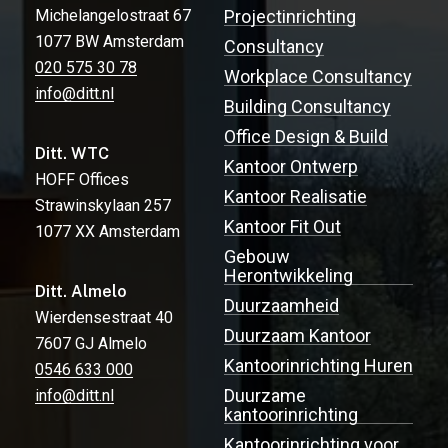
Michelangelostraat 67
Projectinrichting
1077 BW Amsterdam
Consultancy
020 575 30 78
Workplace Consultancy
info@ditt.nl
Building Consultancy
Office Design & Build
Ditt. WTC
Kantoor Ontwerp
HOFF Offices
Kantoor Realisatie
Strawinskylaan 257
Kantoor Fit Out
1077 XX Amsterdam
Gebouw
Herontwikkeling
Ditt. Almelo
Duurzaamheid
Wierdensestraat 40
Duurzaam Kantoor
7607 GJ Almelo
Kantoorinrichting Huren
0546 633 000
Duurzame
info@ditt.nl
kantoorinrichting
Kantoorinrichting voor