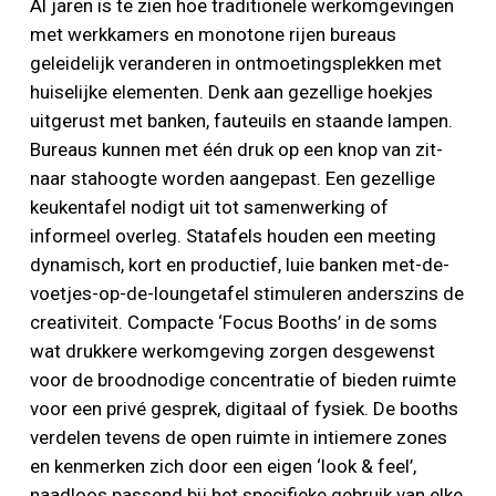
Al jaren is te zien hoe traditionele werkomgevingen
met werkkamers en monotone rijen bureaus
geleidelijk veranderen in ontmoetingsplekken met
huiselijke elementen. Denk aan gezellige hoekjes
uitgerust met banken, fauteuils en staande lampen.
Bureaus kunnen met één druk op een knop van zit-
naar stahoogte worden aangepast. Een gezellige
keukentafel nodigt uit tot samenwerking of
informeel overleg. Statafels houden een meeting
dynamisch, kort en productief, luie banken met-de-
voetjes-op-de-loungetafel stimuleren anderszins de
creativiteit. Compacte ‘Focus Booths’ in de soms
wat drukkere werkomgeving zorgen desgewenst
voor de broodnodige concentratie of bieden ruimte
voor een privé gesprek, digitaal of fysiek. De booths
verdelen tevens de open ruimte in intiemere zones
en kenmerken zich door een eigen ‘look & feel’,
naadloos passend bij het specifieke gebruik van elke